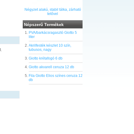
Négyzet alakú, stabil tálka, zárható
tetővel
Népszerű Termékek
PVA/barkácsragasztó Giotto 5
liter
Akrilfesték készlet 10 szín,
l.
tubusos, nagy
Giotto krétafogó 6 db
Giotto akvarell ceruza 12 db
Fila Giotto Elios színes ceruza 12
db