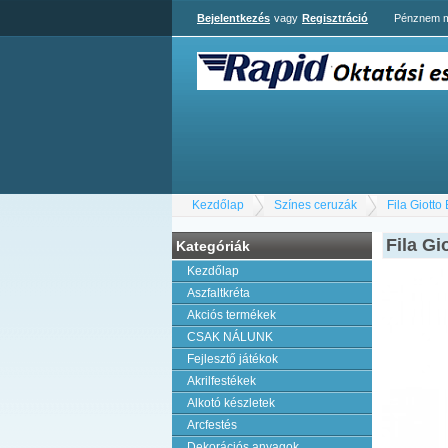
Bejelentkezés
vagy
Regisztráció
Pénznem m
Kezdőlap
Színes ceruzák
Fila Giotto
Fila Gi
Kategóriák
Kezdőlap
Aszfaltkréta
Akciós termékek
CSAK NÁLUNK
Fejlesztő játékok
Akrilfestékek
Alkotó készletek
Arcfestés
Dekorációs anyagok