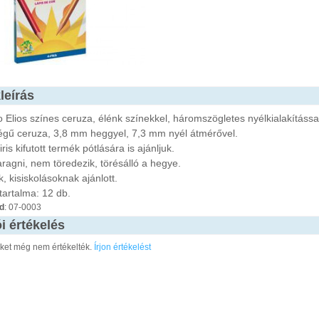
leírás
to Elios színes ceruza, élénk színekkel, háromszögletes nyélkialakítássa
égű ceruza, 3,8 mm heggyel, 7,3 mm nyél átmérővel.
ris kifutott termék pótlására is ajánljuk.
ragni, nem töredezik, törésálló a hegye.
, kisiskolásoknak ajánlott.
 tartalma: 12 db.
d
: 07-0003
i értékelés
éket még nem értékelték.
Írjon értékelést