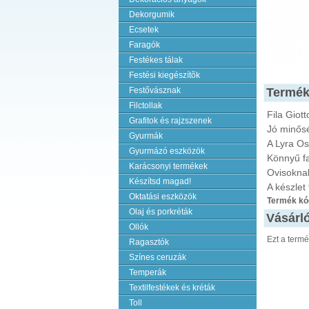
Dekorgumik
Ecsetek
Faragók
Festékes tálak
Festési kiegészítõk
Festővásznak
Termék
Filctollak
Fila Giot
Grafitok és rajzszenek
Jó minős
Gyurmák
A Lyra Osi
Gyurmázó eszközök
Könnyű fa
Karácsonyi termékek
Ovisoknak
Készítsd magad!
A készlet
Oktatási eszközök
Termék kó
Olaj és porkréták
Vásárló
Ollók
Ezt a term
Ragasztók
Színes ceruzák
Temperák
Textilfestékek és kréták
Toll