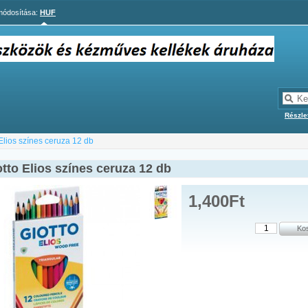
ódosítása:
HUF
Részle
 Elios színes ceruza 12 db
otto Elios színes ceruza 12 db
1,400Ft