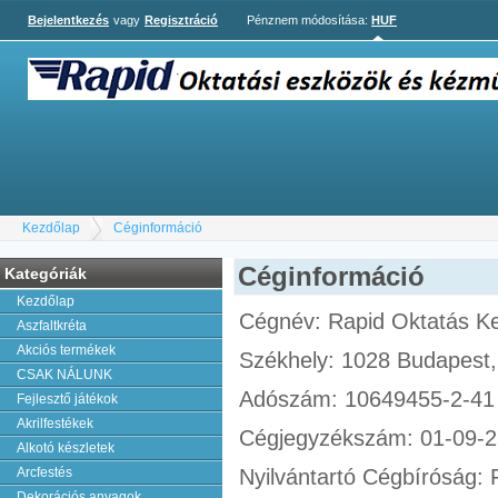
Bejelentkezés
vagy
Regisztráció
Pénznem módosítása:
HUF
Kezdőlap
Céginformáció
Céginformáció
Kategóriák
Kezdőlap
Cégnév: Rapid Oktatás Ker
Aszfaltkréta
Akciós termékek
Székhely: 1028 Budapest, 
CSAK NÁLUNK
Adószám: 10649455-2-41
Fejlesztő játékok
Akrilfestékek
Cégjegyzékszám: 01-09-
Alkotó készletek
Arcfestés
Nyilvántartó Cégbíróság:
Dekorációs anyagok