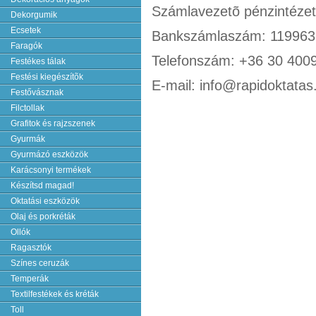
Számlavezetõ pénzintézet
Dekorgumik
Ecsetek
Bankszámlaszám: 119963
Faragók
Telefonszám: +36 30 400
Festékes tálak
Festési kiegészítõk
E-mail: info@rapidoktatas
Festővásznak
Filctollak
Grafitok és rajzszenek
Gyurmák
Gyurmázó eszközök
Karácsonyi termékek
Készítsd magad!
Oktatási eszközök
Olaj és porkréták
Ollók
Ragasztók
Színes ceruzák
Temperák
Textilfestékek és kréták
Toll