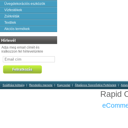
Üvegdekorációs eszközök
Vízfestékek
Zsírkréták
Textilek
Akciós termékek
Hírlevél
Adja meg email címét és
iratkozzon fel hírlevelünkre
Szállítási költség
Rendelés menete
Kapcsolat
Általános Szerződési Feltételek
Adat
Rapid O
eComme