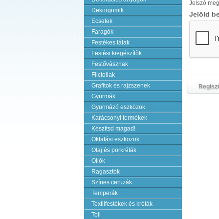
Jelszó meg
Dekorgumik
Jelöld b
Ecsetek
Faragók
Festékes tálak
Festési kiegészítõk
Festővásznak
Filctollak
Grafitok és rajzszenek
Gyurmák
Gyurmázó eszközök
Karácsonyi termékek
Készítsd magad!
Oktatási eszközök
Olaj és porkréták
Ollók
Ragasztók
Színes ceruzák
Temperák
Textilfestékek és kréták
Toll