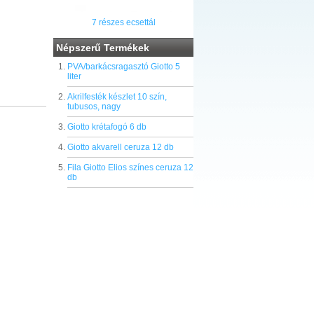
7 részes ecsettál
Népszerű Termékek
PVA/barkácsragasztó Giotto 5
liter
Akrilfesték készlet 10 szín,
tubusos, nagy
Giotto krétafogó 6 db
Giotto akvarell ceruza 12 db
Fila Giotto Elios színes ceruza 12
db