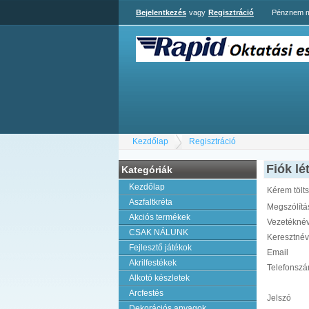
Bejelentkezés
vagy
Regisztráció
Pénznem m
Kezdőlap
Regisztráció
Fiók lé
Kategóriák
Kezdőlap
Kérem tölts
Aszfaltkréta
Megszólítá
Akciós termékek
Vezetékné
CSAK NÁLUNK
Keresztnév
Fejlesztő játékok
Email
Akrilfestékek
Telefonsz
Alkotó készletek
Arcfestés
Jelszó
Dekorációs anyagok