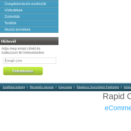
Üvegdekorációs eszközök
Vízfestékek
Zsírkréták
Textilek
Akciós termékek
Hírlevél
Adja meg email címét és
iratkozzon fel hírlevelünkre
Szállítási költség
Rendelés menete
Kapcsolat
Általános Szerződési Feltételek
Adat
Rapid O
eComme