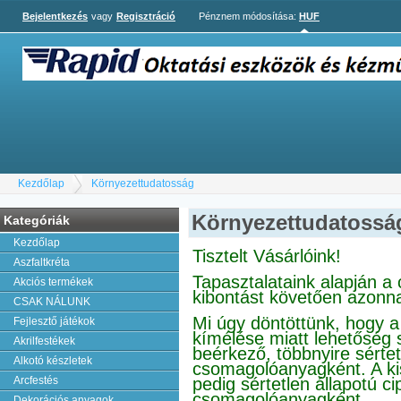
Bejelentkezés
vagy
Regisztráció
Pénznem módosítása:
HUF
Kezdőlap
Környezettudatosság
Környezettudatossá
Kategóriák
Kezdőlap
Tisztelt Vásárlóink!
Aszfaltkréta
Tapasztalataink alapján 
Akciós termékek
kibontást követően azonn
CSAK NÁLUNK
Mi úgy döntöttünk, hogy a
Fejlesztő játékok
kímélése miatt lehetőség 
Akrilfestékek
beérkező, többnyire sérte
Alkotó készletek
csomagolóanyagként. A ki
Arcfestés
pedig sértetlen állapotú 
csomagolóanyagként.
Dekorációs anyagok