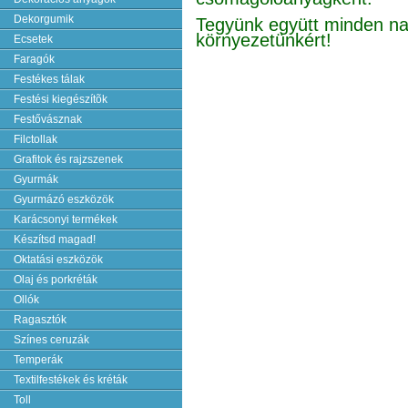
Dekorgumik
Tegyünk együtt minden na
környezetünkért!
Ecsetek
Faragók
Festékes tálak
Festési kiegészítõk
Festővásznak
Filctollak
Grafitok és rajzszenek
Gyurmák
Gyurmázó eszközök
Karácsonyi termékek
Készítsd magad!
Oktatási eszközök
Olaj és porkréták
Ollók
Ragasztók
Színes ceruzák
Temperák
Textilfestékek és kréták
Toll