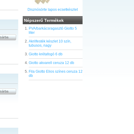
Disznósörte lapos ecsetkészlet
Népszerű Termékek
PVA/barkácsragasztó Giotto 5
liter
Akrilfesték készlet 10 szín,
tubusos, nagy
Giotto krétafogó 6 db
Giotto akvarell ceruza 12 db
Fila Giotto Elios színes ceruza 12
db