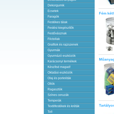
Dekorgumik
Ecsetek
Fém két
Faragók
Festékes tálak
Festési kiegészítõk
Festővásznak
Filctollak
Grafitok és rajzszenek
Gyurmák
Gyurmázó eszközök
Műanyag
Karácsonyi termékek
Készítsd magad!
Oktatási eszközök
Olaj és porkréták
Ollók
Ragasztók
Színes ceruzák
Temperák
Tartályo
Textilfestékek és kréták
Toll