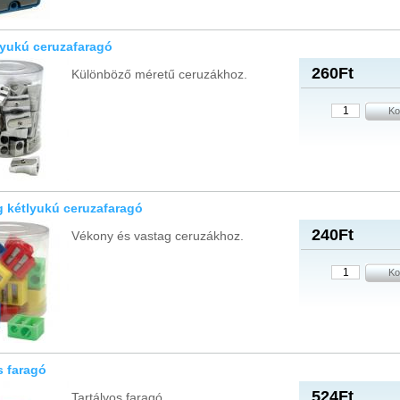
lyukú ceruzafaragó
260Ft
Különböző méretű ceruzákhoz.
 kétlyukú ceruzafaragó
240Ft
Vékony és vastag ceruzákhoz.
s faragó
524Ft
Tartályos faragó.