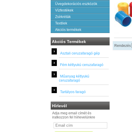
Üvegdekorációs eszközök
Vízfestékek
Zsírkréták
Textilek
Akciós termékek
Akciós Termékek
Rendezés
Asztali ceruzafaragó gép
Fém kétlyukú ceruzafaragó
Műanyag kétlyukú
ceruzafaragó
Tartályos faragó
Hírlevél
Adja meg email címét és
iratkozzon fel hírlevelünkre