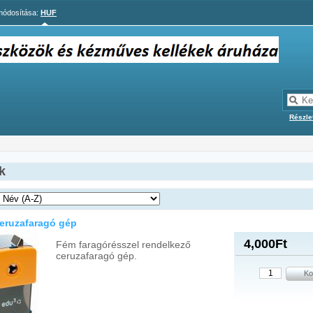
ódosítása:
HUF
Részle
k
ceruzafaragó gép
4,000Ft
Fém faragórésszel rendelkező
ceruzafaragó gép.