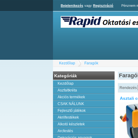
Bejelentkezés
vagy
Regisztráció
Pénznem m
Kezdőlap
Faragók
Faragó
Kategóriák
Kezdőlap
Rendezés
Aszfaltkréta
Akciós termékek
Asztali 
CSAK NÁLUNK
Fejlesztő játékok
Akrilfestékek
Alkotó készletek
Arcfestés
Dekorációs anyagok